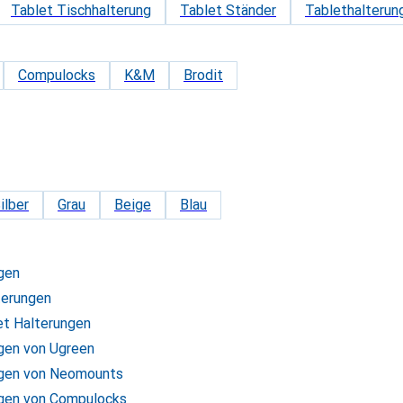
Tablet Tischhalterung
Tablet Ständer
Tablethalterun
Compulocks
K&M
Brodit
ilber
Grau
Beige
Blau
gen
terungen
et Halterungen
ngen von Ugreen
ngen von Neomounts
ngen von Compulocks