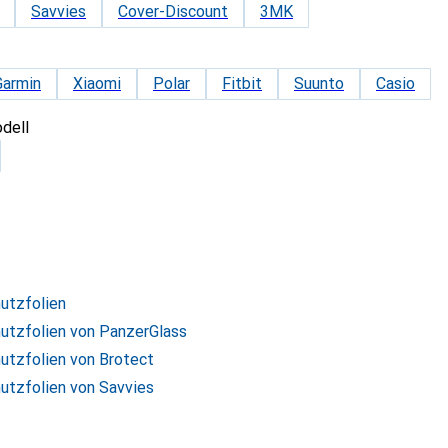
Savvies
Cover-Discount
3MK
Garmin
Xiaomi
Polar
Fitbit
Suunto
Casio
dell
utzfolien
utzfolien von PanzerGlass
utzfolien von Brotect
utzfolien von Savvies