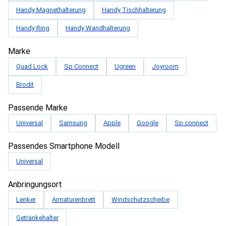
Handy Magnethalterung
Handy Tischhalterung
Handy Ring
Handy Wandhalterung
Marke
Quad Lock
Sp Connect
Ugreen
Joyroom
Brodit
Passende Marke
Universal
Samsung
Apple
Google
Sp connect
Passendes Smartphone Modell
Universal
Anbringungsort
Lenker
Armaturenbrett
Windschutzscheibe
Getränkehalter