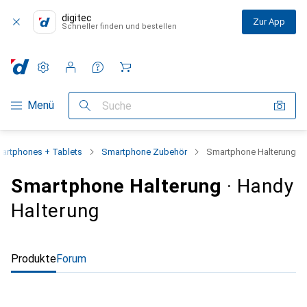
digitec
Zur App
Schneller finden und bestellen
Einstellungen
Kundenkonto
Vergleichslisten
Merklisten
Warenkorb
Navigation nach Kategorien
Menü
Suche
artphones + Tablets
Smartphone Zubehör
Smartphone Halterung
Smartphone Halterung
· Handy
Halterung
Produkte
Forum