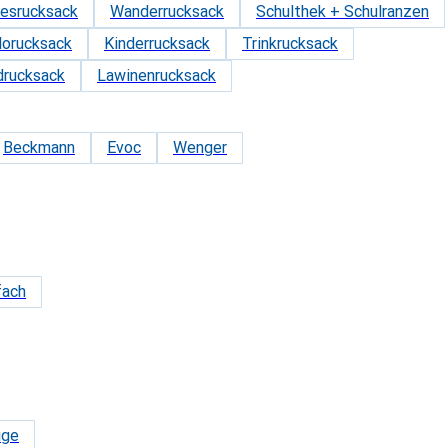
esrucksack
Wanderrucksack
Schulthek + Schulranzen
lorucksack
Kinderrucksack
Trinkrucksack
drucksack
Lawinenrucksack
Beckmann
Evoc
Wenger
fach
ige