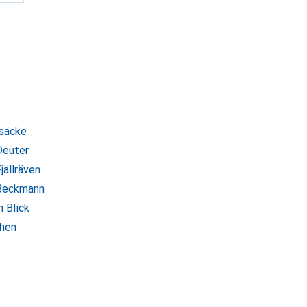
ksäcke
Deuter
jällräven
 Beckmann
 Blick
chen