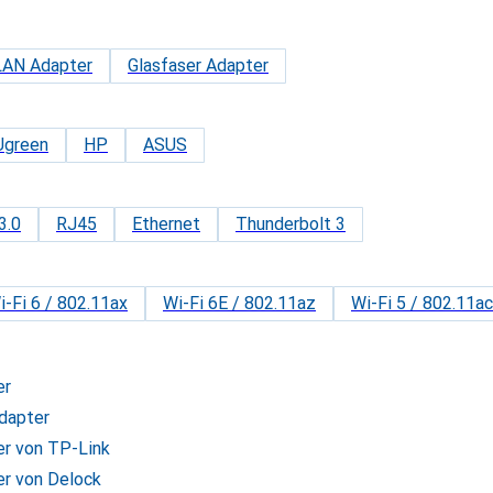
AN Adapter
Glasfaser Adapter
Ugreen
HP
ASUS
3.0
RJ45
Ethernet
Thunderbolt 3
i-Fi 6 / 802.11ax
Wi-Fi 6E / 802.11az
Wi-Fi 5 / 802.11ac
er
dapter
er von TP-Link
r von Delock