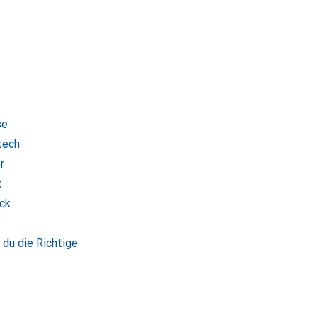
se
tech
r
t
ick
 du die Richtige