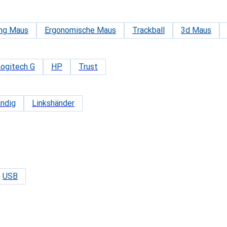
ng Maus
Ergonomische Maus
Trackball
3d Maus
ogitech G
HP
Trust
ndig
Linkshänder
USB