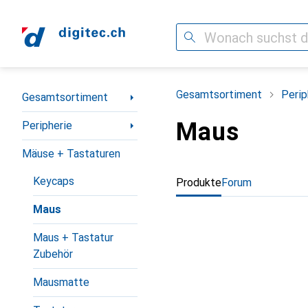
Suche
Navigation nach Kategorien
Gesamtsortiment
Perip
Gesamtsortiment
Maus
Peripherie
Mäuse + Tastaturen
Keycaps
Produkte
Forum
Maus
Maus + Tastatur
Zubehör
Mausmatte