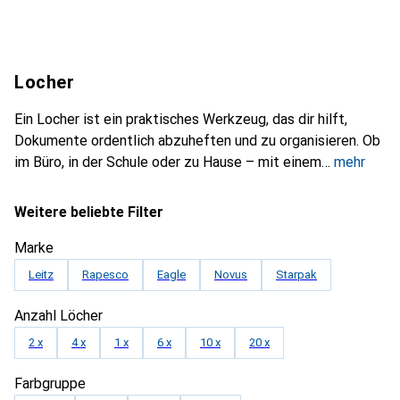
Locher
Ein Locher ist ein praktisches Werkzeug, das dir hilft,
Dokumente ordentlich abzuheften und zu organisieren. Ob
im Büro, in der Schule oder zu Hause – mit einem
mehr
Weitere beliebte Filter
Marke
Leitz
Rapesco
Eagle
Novus
Starpak
Anzahl Löcher
2 x
4 x
1 x
6 x
10 x
20 x
Farbgruppe