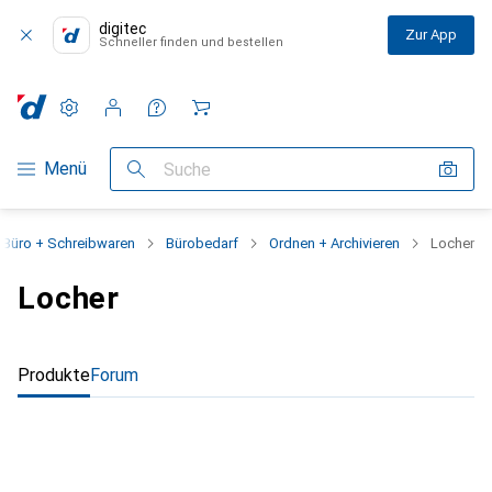
digitec
Zur App
Schneller finden und bestellen
Einstellungen
Kundenkonto
Vergleichslisten
Merklisten
Warenkorb
Navigation nach Kategorien
Menü
Suche
Büro + Schreibwaren
Bürobedarf
Ordnen + Archivieren
Locher
Locher
Produkte
Forum