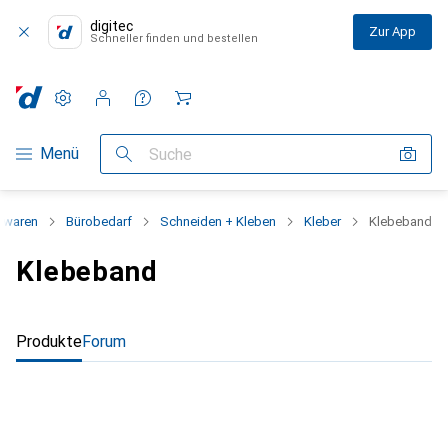
digitec
Zur App
Schneller finden und bestellen
Einstellungen
Kundenkonto
Vergleichslisten
Merklisten
Warenkorb
Navigation nach Kategorien
Menü
Suche
bwaren
Bürobedarf
Schneiden + Kleben
Kleber
Klebeband
Klebeband
Produkte
Forum