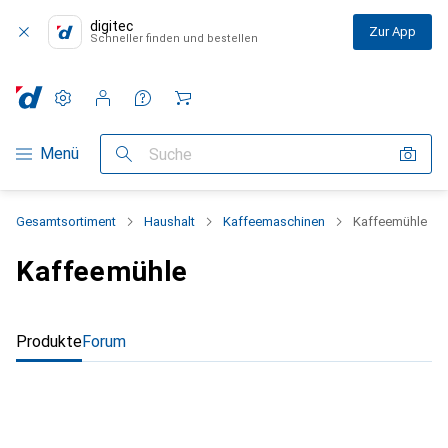
digitec
Zur App
Schneller finden und bestellen
Einstellungen
Kundenkonto
Vergleichslisten
Merklisten
Warenkorb
Navigation nach Kategorien
Menü
Suche
Gesamtsortiment
Haushalt
Kaffeemaschinen
Kaffeemühle
Kaffeemühle
Produkte
Forum