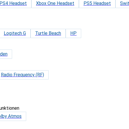
PS4 Headset
Xbox One Headset
PS5 Headset
Swi
Logitech G
Turtle Beach
HP
nden
Radio Frequency (RF)
unktionen
lby Atmos