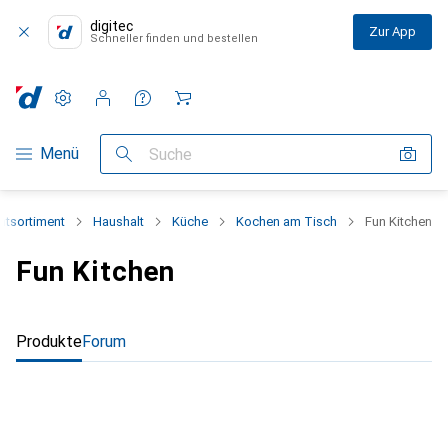
digitec
Zur App
Schneller finden und bestellen
Einstellungen
Kundenkonto
Vergleichslisten
Merklisten
Warenkorb
Navigation nach Kategorien
Menü
Suche
tsortiment
Haushalt
Küche
Kochen am Tisch
Fun Kitchen
Fun Kitchen
Produkte
Forum