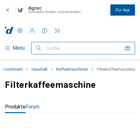
digitec
Zur App
Schneller finden und bestellen
Einstellungen
Kundenkonto
Vergleichslisten
Merklisten
Warenkorb
Navigation nach Kategorien
Menü
Suche
mtsortiment
Haushalt
Kaffeemaschinen
Filterkaffeemaschine
Filterkaffeemaschine
Produkte
Forum