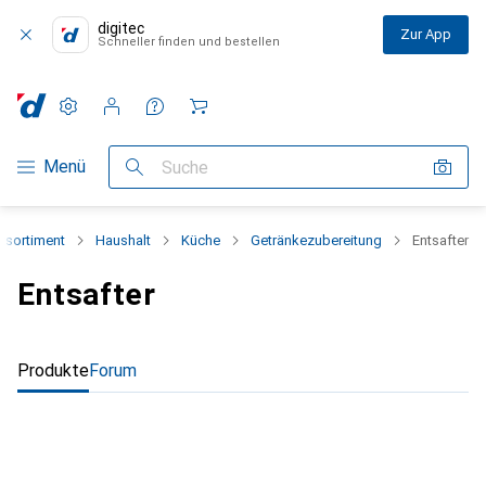
digitec
Zur App
Schneller finden und bestellen
Einstellungen
Kundenkonto
Vergleichslisten
Merklisten
Warenkorb
Navigation nach Kategorien
Menü
Suche
sortiment
Haushalt
Küche
Getränkezubereitung
Entsafter
Entsafter
Produkte
Forum