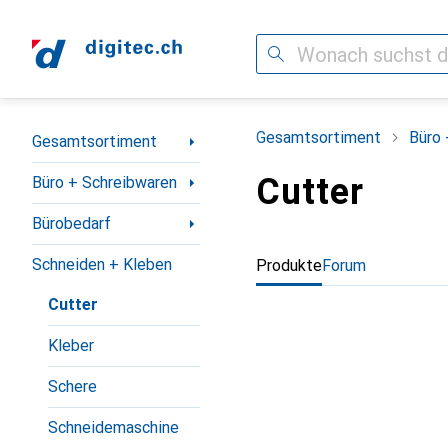
Suche
Navigation nach Kategorien
Gesamtsortiment
Büro 
Gesamtsortiment
Cutter
Büro + Schreibwaren
Bürobedarf
Schneiden + Kleben
Produkte
Forum
Cutter
Kleber
Schere
Schneidemaschine