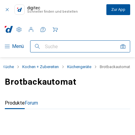
digitec
Zur App
Schneller finden und bestellen
Einstellungen
Kundenkonto
Vergleichslisten
Merklisten
Warenkorb
Navigation nach Kategorien
Menü
Suche
Küche
Kochen + Zubereiten
Küchengeräte
Brotbackautomat
Brotbackautomat
Produkte
Forum