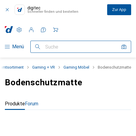
digitec
Zur App
Schneller finden und bestellen
Einstellungen
Kundenkonto
Vergleichslisten
Merklisten
Warenkorb
Navigation nach Kategorien
Menü
Suche
amtsortiment
Gaming + VR
Gaming Möbel
Bodenschutzmatte
Bodenschutzmatte
Produkte
Forum