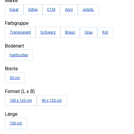
Marke
Karat
Siltex
ETM
Anro
vidaXL
Farbgruppe
Transparent
Schwarz
Braun
Grau
Rot
Bodenart
Hartboden
Breite
50 cm
Format (L x B)
100 x 120 cm
90 x 120 cm
Länge
150 cm