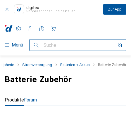
digitec
Zur App
Schneller finden und bestellen
Einstellungen
Kundenkonto
Vergleichslisten
Merklisten
Warenkorb
Navigation nach Kategorien
Menü
Suche
eripherie
Stromversorgung
Batterien + Akkus
Batterie Zubehör
Batterie Zubehör
Produkte
Forum