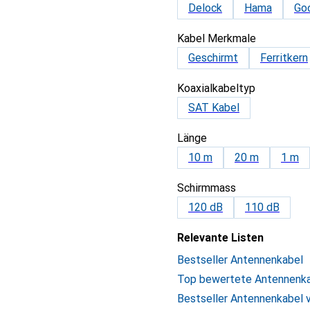
Delock
Hama
Go
Kabel Merkmale
Geschirmt
Ferritkern
Koaxialkabeltyp
SAT Kabel
Länge
10 m
20 m
1 m
Schirmmass
120 dB
110 dB
Relevante Listen
Bestseller Antennenkabel
Top bewertete Antennenk
Bestseller Antennenkabel 