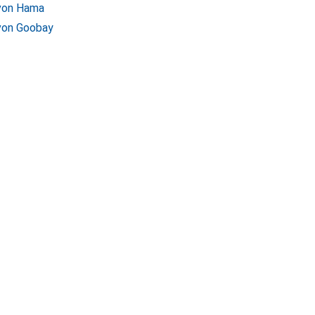
 von Hama
von Goobay