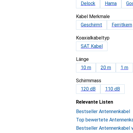
Delock
Hama
Go
Kabel Merkmale
Geschirmt
Ferritkern
Koaxialkabeltyp
SAT Kabel
Länge
10 m
20 m
1 m
Schirmmass
120 dB
110 dB
Relevante Listen
Bestseller Antennenkabel
Top bewertete Antennenk
Bestseller Antennenkabel 