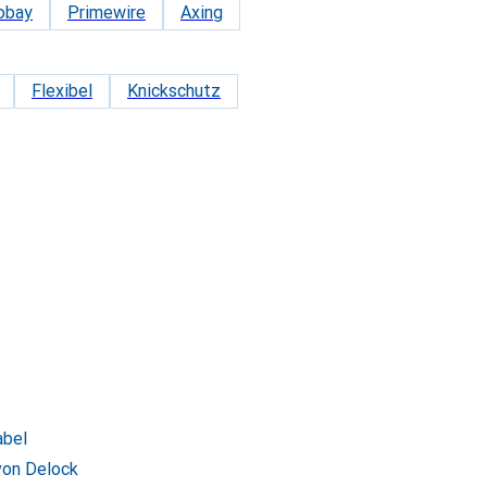
obay
Primewire
Axing
Flexibel
Knickschutz
abel
von Delock