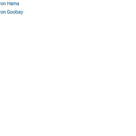
 von Hama
von Goobay