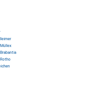
r
lleimer
 Müllex
 Brabantia
 Rotho
eichen