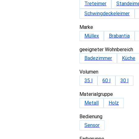
Treteimer
Standeim
Schwingdeckeleimer
Marke
Müllex
Brabantia
geeigneter Wohnbereich
Badezimmer
Küche
Volumen
35 l
60 l
30 l
Materialgruppe
Metall
Holz
Bedienung
Sensor
Farbgruppe