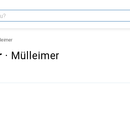
leimer
r
· Mülleimer