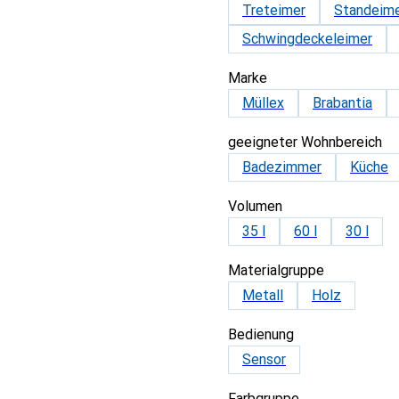
Treteimer
Standeim
Schwingdeckeleimer
Marke
Müllex
Brabantia
geeigneter Wohnbereich
Badezimmer
Küche
Volumen
35 l
60 l
30 l
Materialgruppe
Metall
Holz
Bedienung
Sensor
Farbgruppe