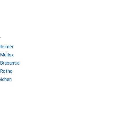
r
lleimer
 Müllex
 Brabantia
 Rotho
eichen