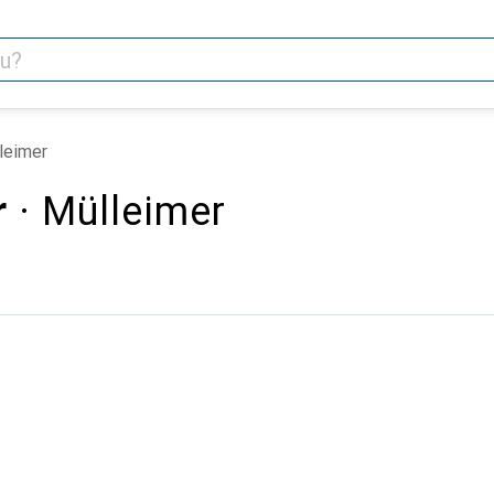
leimer
r
· Mülleimer