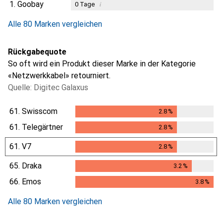
1.
Goobay
i
0
Tage
Alle 80 Marken vergleichen
Rückgabequote
So oft wird ein Produkt dieser Marke in der Kategorie
«Netzwerkkabel» retourniert.
Quelle: Digitec Galaxus
61.
Swisscom
2.8
%
2.8
%
61.
Telegärtner
2.8
%
2.8
%
61.
V7
2.8
%
2.8
%
65.
Draka
3.2
%
3.2
%
66.
Emos
3.8
%
3.8
%
Alle 80 Marken vergleichen