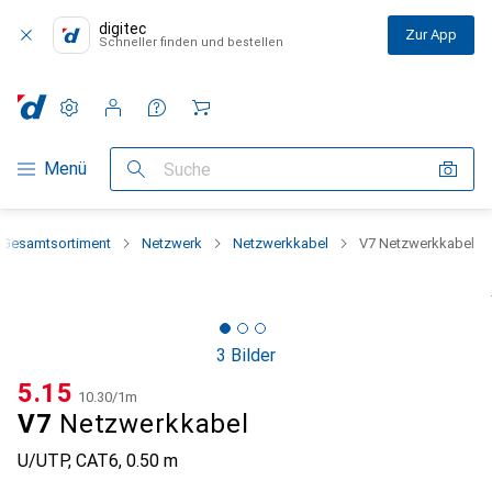
digitec
Zur App
Schneller finden und bestellen
Einstellungen
Kundenkonto
Vergleichslisten
Merklisten
Warenkorb
Navigation nach Kategorien
Menü
Suche
Gesamtsortiment
Netzwerk
Netzwerkkabel
V7 Netzwerkkabel
3 Bilder
CHF
5.15
CHF
10.30
/
1m
V7
Netzwerkkabel
U/UTP, CAT6, 0.50 m