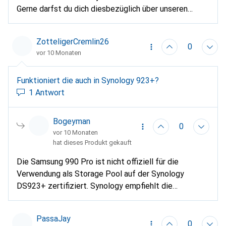
Gerne darfst du dich diesbezüglich über unseren
Digitec Assistant melden, damit wir dies genauer
überprüfen und dir dementsprechend weiterhelfen
ZotteligerCremlin26
können.
https://www.digitec.ch/help
0
vor 10 Monaten
Funktioniert die auch in Synology 923+?
1 Antwort
Bogeyman
0
vor 10 Monaten
hat dieses Produkt gekauft
Die Samsung 990 Pro ist nicht offiziell für die
Verwendung als Storage Pool auf der Synology
DS923+ zertifiziert. Synology empfiehlt die
Verwendung ihrer eigenen M.2 NVMe SSDs für
Storage Pools, wie die SNV3410. Allerdings kann die
PassaJay
990 Pro für Caching verwendet werden, da sie
0