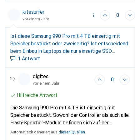
was den Einbau erleichtert und für ein gutes
Wärmemanagement in der Konsole sorgt.
kitesurfer
0
vor einem Jahr
Ist diese Samsung 990 Pro mit 4 TB einseitig mit
Speicher bestückt oder zweiseitig? Ist entscheidend
beim Einbau in Laptops die nur einseitige SSD
unterstützen vom Platz her.
1 Antwort
digitec
0
vor einem Jahr
Hilfreiche Antwort
Die Samsung 990 Pro mit 4 TB ist einseitig mit
Speicher bestückt. Sowohl der Controller als auch alle
Flash-Speicher-Module befinden sich auf der
Vorderseite des M.2-PCBs, was sie besonders
Automatisch generiert aus
diesen Quellen
.
platzsparend macht und ideal für Laptops ist, die nur