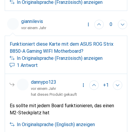
die Bestellung in Kürze vorbereiten. In Erwartung
In Originalsprache (Französisch) anzeigen
gewählten Grafikkarte ein wenig "overkill" finde.
deiner Antwort. Mit meinen besten Grüßen. Gilbert
Sciboz
giannilevis
0
vor einem Jahr
Funktioniert diese Karte mit dem ASUS ROG Strix
B850-A Gaming WIFI Motherboard?
In Originalsprache (Französisch) anzeigen
1 Antwort
dannypo123
+1
vor einem Jahr
hat dieses Produkt gekauft
Es sollte mit jedem Board funktionieren, das einen
M2-Steckplatz hat
In Originalsprache (Englisch) anzeigen