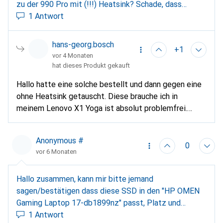
zu der 990 Pro mit (!!!) Heatsink? Schade, dass
Digitec nicht automatisch auf passende Produkte
1 Antwort
hinweist.
hans-georg.bosch
+1
vor 4 Monaten
hat dieses Produkt gekauft
Hallo hatte eine solche bestellt und dann gegen eine
ohne Heatsink getauscht. Diese brauche ich in
meinem Lenovo X1 Yoga ist absolut problemfrei.
Habe mittlerweilen 4 von diesen in unseren Yogas. Ein
Notebook mit 4Tb ist einfach der Hammer
Anonymous #
0
vor 6 Monaten
Hallo zusammen, kann mir bitte jemand
sagen/bestätigen dass diese SSD in den "HP OMEN
Gaming Laptop 17-db1899nz" passt, Platz und
Kompatibilität? Oder gibts da bessere/schnellere?
1 Antwort