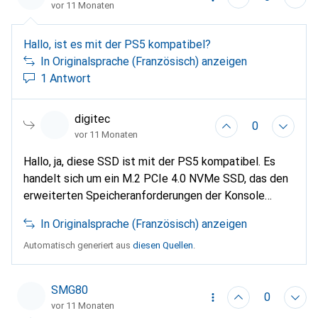
vor 11 Monaten
kompatibel mit dem M.2 NVMe Slot ist. Für die
Nutzung als Storage Pool könnten Workarounds wie
Hallo, ist es mit der PS5 kompatibel?
spezielle Scripts erforderlich sein, die jedoch nicht
In Originalsprache (Französisch) anzeigen
offiziell unterstützt werden.
1 Antwort
digitec
0
vor 11 Monaten
Hallo, ja, diese SSD ist mit der PS5 kompatibel. Es
handelt sich um ein M.2 PCIe 4.0 NVMe SSD, das den
erweiterten Speicheranforderungen der Konsole
entspricht. Außerdem ist der eingebaute Kühlkörper
In Originalsprache (Französisch) anzeigen
ein Vorteil für das Wärmemanagement in der PS5.
Automatisch generiert aus
diesen Quellen
.
SMG80
0
vor 11 Monaten