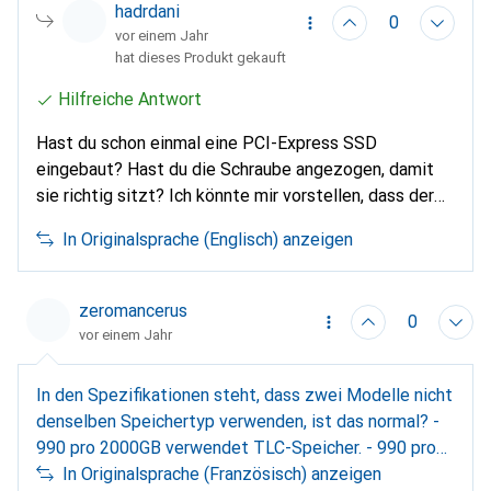
Galaxus gekauft. Mein PC ist ein Acer Predator PO5-
hadrdani
0
615s. Kann mir jemand helfen?
vor einem Jahr
hat dieses Produkt gekauft
Hilfreiche Antwort
Hast du schon einmal eine PCI-Express SSD
eingebaut? Hast du die Schraube angezogen, damit
sie richtig sitzt? Ich könnte mir vorstellen, dass der
Acer Predator einen oder zwei M.2-
In Originalsprache (Englisch) anzeigen
Erweiterungssteckplätze hat, aber keine Schraube auf
der gegenüberliegenden Seite, um die SSD zu
befestigen. Überprüfe im Handbuch, ob es eine
zeromancerus
0
Kapazitätsgrenze für die SSD gibt oder ob eine
vor einem Jahr
bestimmte Marke für die Kompatibilität empfohlen
wird. Wenn die SSD kaputt ist, würde ich vermuten,
In den Spezifikationen steht, dass zwei Modelle nicht
dass sie vom System nicht erkannt wird. Eine
denselben Speichertyp verwenden, ist das normal? -
Bootschleife aufgrund der Installation riecht eher
990 pro 2000GB verwendet TLC-Speicher. - 990 pro
nach einer schlechten Verbindung, die den POST-
4000gb verwendet MLC-Speicher?
In Originalsprache (Französisch) anzeigen
Prozess zum Scheitern bringt und einen Neustart