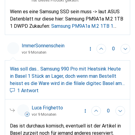
hat dieses Produkt gekauft
Wenn es eine Samsung SSD sein muss -> laut ASUS
Datenblatt nur diese hier: Samsung PM9A1a M.2 1TB
1 DWPD Zukaufen:
Samsung PM9A1a M.2 1TB 1
DWPD (1000 GB, M.2 2280)
Ansonsten mal hier:
https://www.asus.com/ch-de...
das Datenblatt
ImmerSonnenschein
downloaden und schlaumachen. 😉
0
vor 9 Monaten
Was soll das... Samsung 990 Pro mit Heatsink Heute
in Basel 1 Stück an Lager, doch wenn man Bestellt
heisst es die Ware wird in die filiale digitec Basel am
Montag geliefert. Ich habe es 3 x Probiert und wieder
1 Antwort
Storniert.
Luca Frighetto
0
vor 9 Monaten
Das ist durchaus komisch, eventuell ist der Artikel in
Basel zurzeit noch für jemand anderes reserviert.