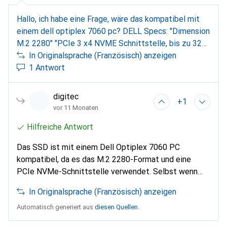
Hallo, ich habe eine Frage, wäre das kompatibel mit
einem dell optiplex 7060 pc? DELL Specs: "Dimension
M.2 2280" "PCIe 3 x4 NVME Schnittstelle, bis zu 32
Gbps" "Kapazität Bis zu 2 TB". Wenn ja, wäre das
In Originalsprache (Französisch) anzeigen
Produkt zum Klonen von
1 Antwort
https://www.galaxus.ch/fr/s1/product/coreparts-ms-
cloner-nvme-disque-dur-accessoires-19694886
digitec
+1
kompatibel für eine Kopie außerhalb des PCs? Danke!
vor 11 Monaten
Hilfreiche Antwort
Das SSD ist mit einem Dell Optiplex 7060 PC
kompatibel, da es das M.2 2280-Format und eine
PCIe NVMe-Schnittstelle verwendet. Selbst wenn
der PC PCIe 3.0 unterstützt und das SSD PCIe 4.0 ist,
In Originalsprache (Französisch) anzeigen
ist die Abwärtskompatibilität gewährleistet. Die
maximale Kapazität von 2 TB wird ebenfalls
Automatisch generiert aus
diesen Quellen
.
eingehalten. Der CoreParts MS NVMe Cloner ist