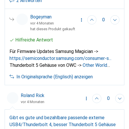
Firmware Updates: Gibt's einen Link zu einem
2 Antworten
Samsung Firmware Upgrade Tool das auch auf macOS
Tahoe läuft?
Bogeyman
0
vor 4 Monaten
hat dieses Produkt gekauft
Hilfreiche Antwort
Für Firmware Updates Samsung Magician ->
https://semiconductor.samsung.com/consumer-s...
Thunderbolt 5 Gehäuse von OWC ->
Other World
Computing Express 1M2 (M.2 2230, M.2 2242, M.2
In Originalsprache (Englisch) anzeigen
2280)
Wurde hier:
https://www.macgadget.de/News...
erwähnt "Geeignete SSDs gibt es unter anderem von
Samsung und Western Digital".
Roland Rick
0
vor 4 Monaten
Gibt es gute und bezahlbare passende externe
USB4/Thunderbolt 4, besser Thunderbolt 5 Gehäuse