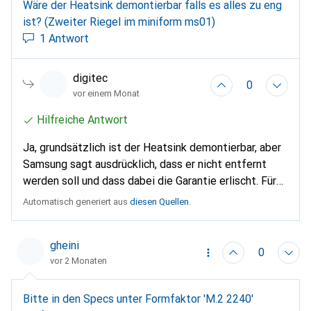
Wäre der Heatsink demontierbar falls es alles zu eng
ist? (Zweiter Riegel im miniform ms01)
1 Antwort
digitec
0
vor einem Monat
Hilfreiche Antwort
Ja, grundsätzlich ist der Heatsink demontierbar, aber
Samsung sagt ausdrücklich, dass er nicht entfernt
werden soll und dass dabei die Garantie erlischt. Für
dein Setup ist wichtig: Das Laufwerk mit Heatsink ist
Automatisch generiert aus
diesen Quellen
.
8,88 mm hoch und kann je nach Einbauraum zu dick
sein. Wenn es im miniform ms01 knapp wird, ist das
gheini
Entfernen also technisch möglich, aber riskant und
0
vor 2 Monaten
nicht vorgesehen. Wenn du es trotzdem machst,
musst du mit möglicher Beschädigung des Laufwerks
und dem Verlust der Garantie rechnen.
Bitte in den Specs unter Formfaktor 'M.2 2240'