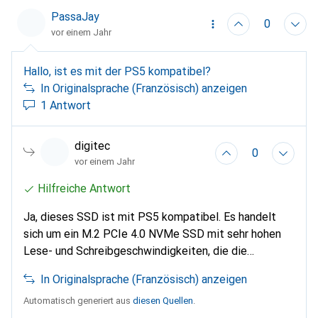
kompatibel, um das SSD extern zu klonen, sodass es
PassaJay
0
außerhalb des PCs über dieses Gehäuse kopiert
vor einem Jahr
werden kann, das für NVMe M.2 2280-Laufwerke
geeignet ist.
Hallo, ist es mit der PS5 kompatibel?
In Originalsprache (Französisch) anzeigen
1 Antwort
digitec
0
vor einem Jahr
Hilfreiche Antwort
Ja, dieses SSD ist mit PS5 kompatibel. Es handelt
sich um ein M.2 PCIe 4.0 NVMe SSD mit sehr hohen
Lese- und Schreibgeschwindigkeiten, die die
Mindestanforderungen der PS5 übertreffen.
In Originalsprache (Französisch) anzeigen
Außerdem wird empfohlen, ein SSD mit Kühlkörper zu
verwenden, und dieses Modell enthält einen solchen,
Automatisch generiert aus
diesen Quellen
.