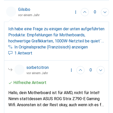
einseitige SSDs unterstützen.
Gilsibo
0
vor einem Jahr
Ich habe eine Frage zu einigen der unten aufgeführten
Produkte: Empfehlungen für Motherboards,
hochwertige Grafikkarten, 1000W-Netzteil be quiet¨!
Straight Power 12 Platium Ein Motherboard ASUS
In Originalsprache (Französisch) anzeigen
ROG STRIX B650E-E GAMING WIFI Prozessor Intel
1 Antwort
Core i9-14900KF Luftkühlung be quiet! Pure Rock 2
FX Eine Grafikkarte ASUS PRIME RX 9070 XT OC
sorbetcitron
0
Arbeitsspeicher Ram Vive Kingston 64GB DDR5
vor einem Jahr
6400MT 2x32 DIMMs Speicher Festplattenlaufwerk
Hilfreiche Antwort
Samsung 990 Pro 1TB -------------- Sind diese Artikel,
die ich ausgewählt habe, kompatibel, die die gleiche
Hallo, dein Motherboard ist für AMD, nicht für Intel!
Software und die gleichen Geräte verwenden und
Nimm stattdessen ASUS ROG Strix Z790-E Gaming
miteinander verbunden werden können? Ich warte auf
Wifi. Ansonsten ist der Rest okay, auch wenn ich es für
deine Bestätigung und wenn es okay ist. Ich werde
die meisten Anwendungen im Vergleich zu der von dir