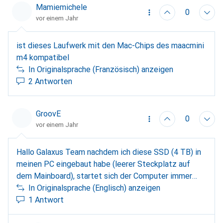
Mamiemichele
0
vor einem Jahr
ist dieses Laufwerk mit den Mac-Chips des maacmini
m4 kompatibel
In Originalsprache (Französisch) anzeigen
2 Antworten
GroovE
0
vor einem Jahr
Hallo Galaxus Team nachdem ich diese SSD (4 TB) in
meinen PC eingebaut habe (leerer Steckplatz auf
dem Mainboard), startet sich der Computer immer
wieder neu... Wenn ich sie wieder herausnehme,
In Originalsprache (Englisch) anzeigen
kommt alles wieder zum Leben. Ist die SSD
1 Antwort
kaputt/beschädigt? Der PC wurde auch hier auf