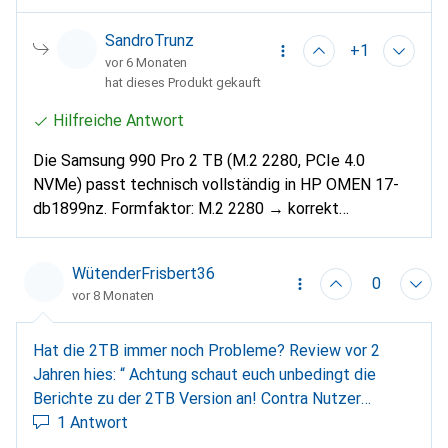
Laut berichten soll sie schon die Spitze markieren,
oder? Danke für Infos, es kennt sich sicher jemans
SandroTrunz
+1
besser aus als ich! 😂Danke, MFG
vor 6 Monaten
hat dieses Produkt gekauft
Hilfreiche Antwort
Die Samsung 990 Pro 2 TB (M.2 2280, PCIe 4.0
NVMe) passt technisch vollständig in HP OMEN 17-
db1899nz. Formfaktor: M.2 2280 → korrekt
Schnittstelle: PCIe 4.0 NVMe → vom OMEN 17
unterstützt Kapazität: 2 TB → kein Problem, wird
WütenderFrisbert36
unterstützt Key: M-Key → Standard, korrekt Wichtig
0
vor 8 Monaten
(kurz checken): Hat dein Modell 1 oder 2 M.2-Slots?
(je nach Konfiguration) Willst du zusätzlich einbauen
Hat die 2TB immer noch Probleme? Review vor 2
oder die bestehende SSD ersetzen?
Jahren hies: “ Achtung schaut euch unbedingt die
Berichte zu der 2TB Version an! Contra Nutzer
berichten von rapide sinkender Lebensdauer bei der
1 Antwort
SSD”