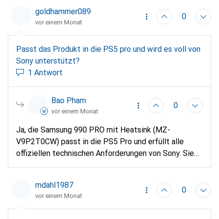
goldhammer089
0
vor einem Monat
Passt das Produkt in die PS5 pro und wird es voll von
Sony unterstützt?
1 Antwort
Bao Pham
0
vor einem Monat
Ja, die Samsung 990 PRO mit Heatsink (MZ-
V9P2T0CW) passt in die PS5 Pro und erfüllt alle
offiziellen technischen Anforderungen von Sony. Sie
funktioniert als interner M.2-Erweiterungsspeicher
ohne Einschränkungen. Sie ist lediglich nicht Teil des
mdahl1987
offiziellen „Licensed for PlayStation“-Programms.
0
vor einem Monat