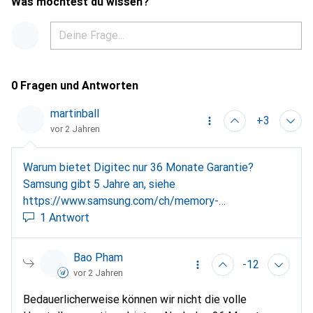
Was möchtest du wissen?
0 Fragen und Antworten
martinball
+3
vor 2 Jahren
Warum bietet Digitec nur 36 Monate Garantie?
Samsung gibt 5 Jahre an, siehe
https://www.samsung.com/ch/memory-
storage/nvme-ssd/990-pro-4tb-nvme-pcie-gen-4-
1 Antwort
mz-v9p4t0bw/
Bao Pham
-12
vor 2 Jahren
Bedauerlicherweise können wir nicht die volle