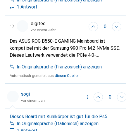
1 Antwort
digitec
0
vor einem Jahr
Das ASUS ROG B550-E GAMING Mainboard ist
kompatibel mit der Samsung 990 Pro M.2 NVMe SSD.
Dieses Laufwerk verwendet die PCIe 4.0-
Schnittstelle, die das Motherboard über seine M.2-
In Originalsprache (Französisch) anzeigen
Steckplätze unterstützt. Achte darauf, dass du die
Einstellungen im BIOS richtig konfigurierst, um die
Automatisch generiert aus
diesen Quellen
.
Leistung zu optimieren.
sogi
0
vor einem Jahr
Dieses Board mit Kühlkörper ist gut für die Ps5
In Originalsprache (Italienisch) anzeigen
1 Antwort