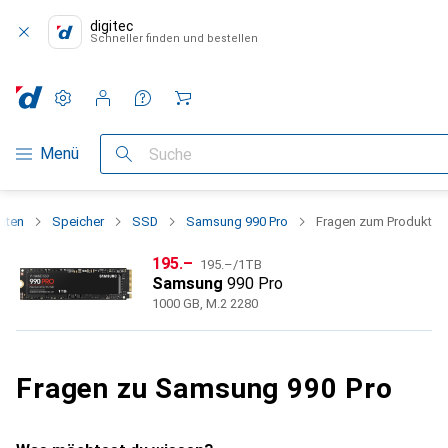
digitec
Schneller finden und bestellen
Einstellungen
Kundenkonto
Vergleichslisten
Merklisten
Warenkorb
Navigation nach Kategorien
Menü
Suche
nten
Speicher
SSD
Samsung 990 Pro
Fragen zum Produkt
CHF
CHF
195.–
195.–
/
1TB
Samsung
990 Pro
1000 GB, M.2 2280
Fragen zu Samsung 990 Pro