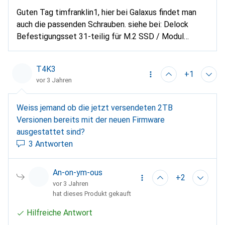
Guten Tag timfranklin1, hier bei Galaxus findet man
auch die passenden Schrauben. siehe bei: Delock
Befestigungsset 31-teilig für M.2 SSD / Modul
Artikelnummer: 10324186 Viel Glück. PS: SAMSUNG
990 Pro = Superschnell.
T4K3
+1
vor 3 Jahren
Weiss jemand ob die jetzt versendeten 2TB
Versionen bereits mit der neuen Firmware
ausgestattet sind?
3 Antworten
An-on-ym-ous
+2
vor 3 Jahren
hat dieses Produkt gekauft
Hilfreiche Antwort