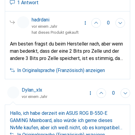
1 Antwort
verursacht.
hadrdani
0
vor einem Jahr
hat dieses Produkt gekauft
Am besten fragst du beim Hersteller nach, aber wenn
man bedenkt, dass der eine 2 Bits pro Zelle und der
andere 3 Bits pro Zelle speichert, ist es stimmig, dass
das 4Tb-Modell MLC verwendet.
In Originalsprache (Französisch) anzeigen
Dylan_xlx
0
vor einem Jahr
Hallo, ich habe derzeit ein ASUS ROG B-550-E
GAMING Mainboard, also würde ich gerne dieses
NvMe kaufen, aber ich weiß nicht, ob es kompatibel
ist? Wenn jemand von euch mir das sagen kann, danke!
In Originalsprache (Französisch) anzeigen