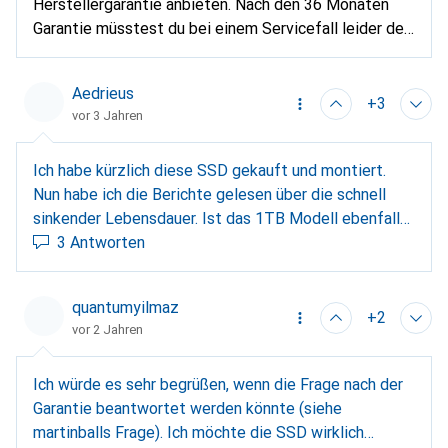
Herstellergarantie anbieten. Nach den 36 Monaten
Garantie müsstest du bei einem Servicefall leider den
Artikel über den Hersteller einsenden.
Aedrieus
+3
vor 3 Jahren
Ich habe kürzlich diese SSD gekauft und montiert.
Nun habe ich die Berichte gelesen über die schnell
sinkender Lebensdauer. Ist das 1TB Modell ebenfalls
betroffen? Ich möchte es nicht behalten, wenn ich es
3 Antworten
in einem Jahr ersetzen muss. Wisst Ihr bereits mehr?
Danke.
quantumyilmaz
+2
vor 2 Jahren
Ich würde es sehr begrüßen, wenn die Frage nach der
Garantie beantwortet werden könnte (siehe
martinballs Frage). Ich möchte die SSD wirklich