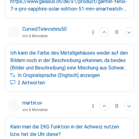
https://www.galaxus.ch/de/s1/product/garmin-fenix-
7-x-pro-sapphire-solar-edition-51-mm-smartwatch-
36575515
CurvedTelevishnu50
0
vor 6 Monaten
Ich kann die Farbe des Metallgehäuses weder auf den
Bildern noch in der Beschreibung erkennen, da beides
(Bilder und Beschreibung) eine Mischung aus Schwarz
und Grau zu sein scheint. Könntest du bitte
In Originalsprache (Englisch) anzeigen
bestätigen, welche Farbe das Metallgehäuse dieses
2 Antworten
speziellen Modells der Garmin Fenix 7 Pro Solar hat.
Und wenn es grau ist (was ich glaube), ist es der
martin.uv
gleiche Grauton wie beim Titanium/Graphite-Modell
0
vor 6 Monaten
oder dunkler? Ich danke dir.
Kann man die EKG Funktion in der Achweiz nutzen
bzw. hat die Uhr diese?