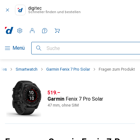
digitec
Schneller finden und bestellen
Einstellungen
Kundenkonto
Vergleichslisten
Merklisten
Warenkorb
Navigation nach Kategorien
Menü
Suche
bles
Smartwatch
Garmin Fenix 7 Pro Solar
Fragen zum Produkt
CHF
519.–
Garmin
Fenix 7 Pro Solar
47 mm, ohne SIM