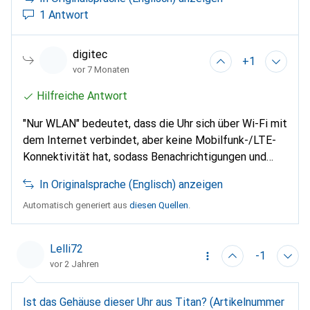
1 Antwort
digitec
+1
vor 7 Monaten
Hilfreiche Antwort
"Nur WLAN" bedeutet, dass die Uhr sich über Wi-Fi mit
dem Internet verbindet, aber keine Mobilfunk-/LTE-
Konnektivität hat, sodass Benachrichtigungen und
Datenübertragungen ein Wi-Fi-Netzwerk oder ein
In Originalsprache (Englisch) anzeigen
gekoppeltes Smartphone erfordern. Im Vergleich zu
anderen Fenix 7-Uhren fehlt bei dieser Version LTE für
Automatisch generiert aus
diesen Quellen
.
eine unabhängige mobile Verbindung, während
Bluetooth, ANT+ und Wi-Fi erhalten bleiben; bei
Lelli72
-1
einigen Nicht-Wi-Fi-Modellen fehlt Wi-Fi auch ganz.
vor 2 Jahren
Ist das Gehäuse dieser Uhr aus Titan? (Artikelnummer