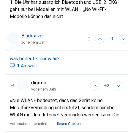
1. Die Uhr hat zusätzlich Bluetooth und USB. 2. EKG
geht nur bei Modellen mit WLAN – „No Wi-Fi“-
Modelle können das nicht.
Blacksilver
0
vor einem Jahr
was bedeutet nur wlan?
1 Antwort
digitec
+2
vor einem Jahr
«Nur WLAN» bedeutet, dass das Gerät keine
Mobilfunkverbindung unterstützt, sondern nur über
WLAN mit dem Internet verbunden werden kann. Dies
bedeutet, dass es keine direkte
Automatisch generiert aus
diesen Quellen
.
Mobilfunkkonnektivität wie bei Geräten mit