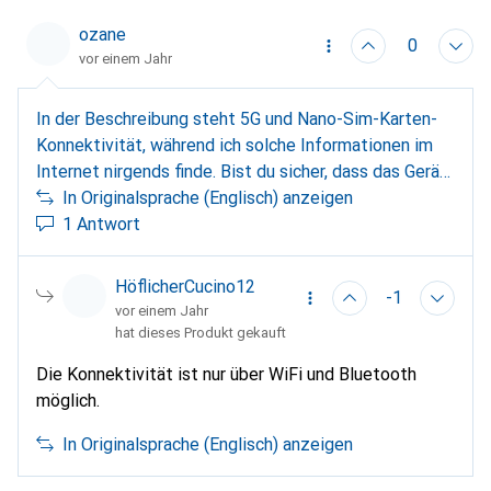
integriertem Mobilfunkmodem gibt. Stattdessen
ozane
müssen Benachrichtigungen und Datenübertragungen
0
vor einem Jahr
über eine WLAN-Verbindung erfolgen, die in der Regel
über ein gekoppeltes Smartphone hergestellt wird.
In der Beschreibung steht 5G und Nano-Sim-Karten-
Konnektivität, während ich solche Informationen im
Internet nirgends finde. Bist du sicher, dass das Gerät
5G-Konnektivität hat?
In Originalsprache (Englisch) anzeigen
1 Antwort
HöflicherCucino12
-1
vor einem Jahr
hat dieses Produkt gekauft
Die Konnektivität ist nur über WiFi und Bluetooth
möglich.
In Originalsprache (Englisch) anzeigen