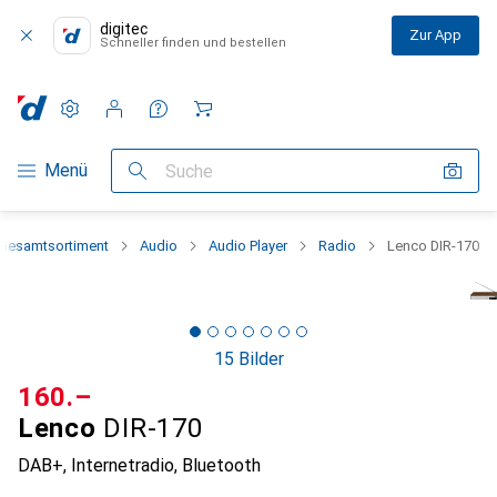
digitec
Zur App
Schneller finden und bestellen
Einstellungen
Kundenkonto
Vergleichslisten
Merklisten
Warenkorb
Navigation nach Kategorien
Menü
Suche
Gesamtsortiment
Audio
Audio Player
Radio
Lenco DIR-170
15 Bilder
CHF
160.–
Lenco
DIR-170
DAB+, Internetradio, Bluetooth