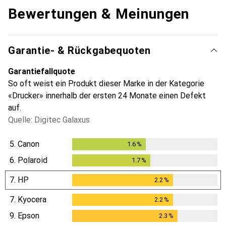
Bewertungen & Meinungen
Garantie- & Rückgabequoten
Garantiefallquote
So oft weist ein Produkt dieser Marke in der Kategorie
«Drucker» innerhalb der ersten 24 Monate einen Defekt
auf.
Quelle: Digitec Galaxus
5.
Canon
1.6
%
1.6
%
6.
Polaroid
1.7
%
1.7
%
7.
HP
2.2
%
2.2
%
7.
Kyocera
2.2
%
2.2
%
9.
Epson
2.3
%
2.3
%