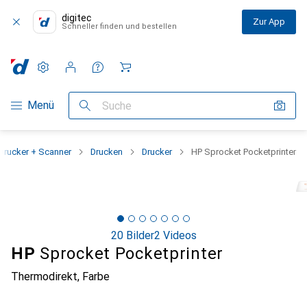
digitec
Zur App
Schneller finden und bestellen
Einstellungen
Kundenkonto
Vergleichslisten
Merklisten
Warenkorb
Navigation nach Kategorien
Menü
Suche
Drucker + Scanner
Drucken
Drucker
HP Sprocket Pocketprinter
20 Bilder
2 Videos
HP
Sprocket Pocketprinter
Thermodirekt, Farbe