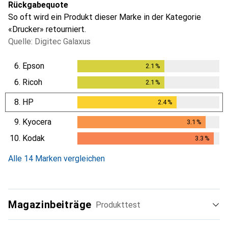
Rückgabequote
So oft wird ein Produkt dieser Marke in der Kategorie
«Drucker» retourniert.
Quelle: Digitec Galaxus
6.
Epson
2.1
%
2.1
%
6.
Ricoh
2.1
%
2.1
%
8.
HP
2.4
%
2.4
%
9.
Kyocera
3.1
%
3.1
%
10.
Kodak
3.3
%
3.3
%
Alle 14 Marken vergleichen
Magazinbeiträge
Produkttest