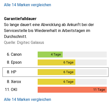
Alle 14 Marken vergleichen
Garantiefalldauer
So lange dauert eine Abwicklung ab Ankunft bei der
Servicestelle bis Wiedererhalt in Arbeitstagen im
Durchschnitt.
Quelle: Digitec Galaxus
6.
Canon
4
Tage
4
Tage
8.
Epson
6
Tage
6
Tage
8.
HP
6
Tage
6
Tage
8.
Xerox
6
Tage
6
Tage
11.
OKI
11
Tage
11
Tage
Alle 14 Marken vergleichen