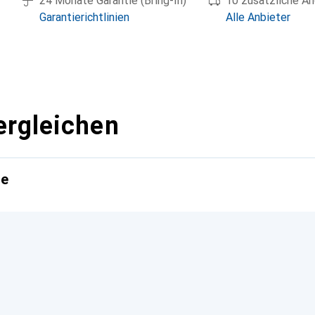
24 Monate Garantie (Bring-In)
10 zusätzliche A
Wer einen Drucker für zu Hause such
Garantierichtlinien
Alle Anbieter
Test der Stiftung Warentest finden
groß sind die Unterschiede in der 
gestochen scharfem Text oder bri
erdrucker im Test
unscharfem, streifigem Druckbild, 
er 2024
Mehr anzeigen
ergleichen
Hohe Druckgeschwindigkeit
te
Beeindruckende Druckqualität
Vielfältige Ausstattung
t 2024
Kein Abbruchknopf
Der HP OfficeJet Pro 9120e erweis
vielseitiger All-in-One-Drucker. E
Ausstattung und eine hervorragen
Ergonomie durch das Fehlen eines 