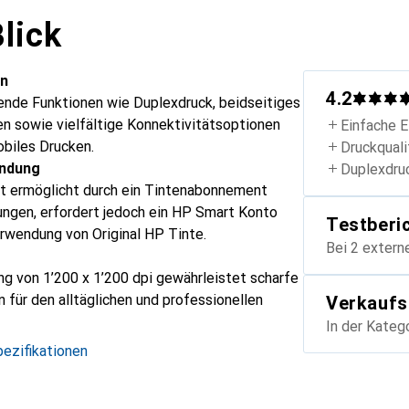
lick
on
4.2
ende Funktionen wie Duplexdruck, beidseitiges
n sowie vielfältige Konnektivitätsoptionen
Einfache E
biles Drucken.
Druckquali
indung
Duplexdru
t ermöglicht durch ein Tintenabonnement
ungen, erfordert jedoch ein HP Smart Konto
Testberi
erwendung von Original HP Tinte.
Bei 2 extern
g von 1’200 x 1’200 dpi gewährleistet scharfe
 für den alltäglichen und professionellen
Verkaufs
In der Kateg
ezifikationen