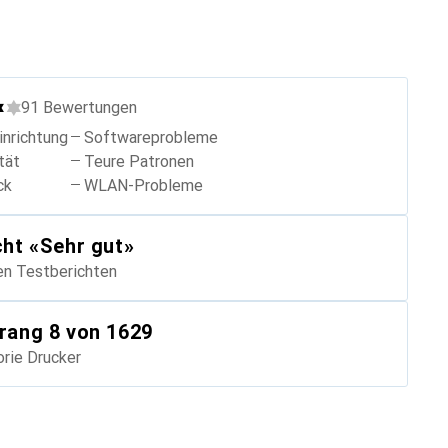
91
Bewertungen
inrichtung
Softwareprobleme
tät
Teure Patronen
ck
WLAN-Probleme
cht
«
Sehr gut
»
en Testberichten
rang
8
von 1629
orie
Drucker