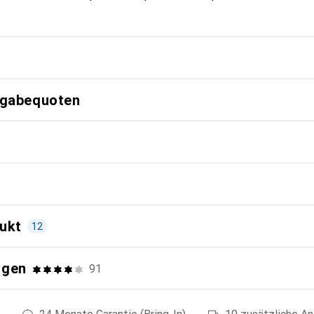
g
kgabequoten
ukt
12
ngen
e
91