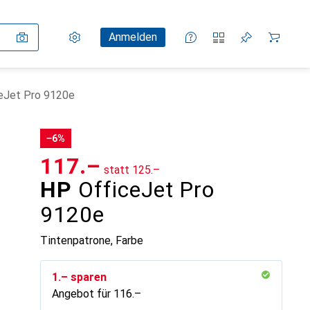
Einstellungen
Kundenkonto
Vergleichslisten
Merklisten
Warenkorb
Anmelden
eJet Pro 9120e
−6%
CHF
117.–
statt
CHF
125.–
HP
OfficeJet Pro
9120e
Tintenpatrone, Farbe
CHF
1.–
sparen
Angebot für
CHF
116.–