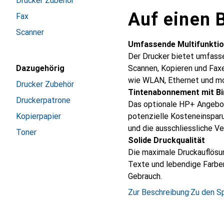
Drucker Zubehör
Auf einen B
Fax
Scanner
Umfassende Multifunkti
Der Drucker bietet umfass
Dazugehörig
Scannen, Kopieren und Faxe
wie WLAN, Ethernet und mo
Drucker Zubehör
Tintenabonnement mit B
Druckerpatrone
Das optionale HP+ Angebo
Kopierpapier
potenzielle Kosteneinspar
und die ausschliessliche V
Toner
Solide Druckqualität
Die maximale Druckauflösun
Texte und lebendige Farben
Gebrauch.
Zur Beschreibung
·
Zu den Sp