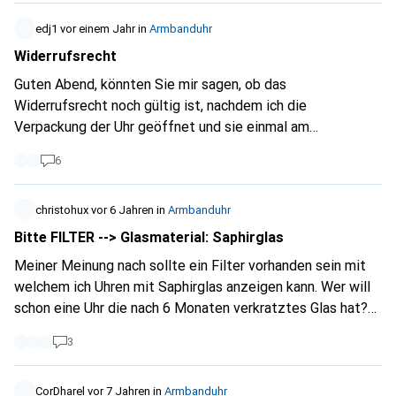
ausschließlich auf diesen beiden Websites ein. Ich
edj1
vor einem Jahr
in
Armbanduhr
empfehle Digitec wärmstens und gebe 5 Sterne, schade,
Widerrufsrecht
dass es nicht mehr Sterne gibt, aber ich gebe auch 10 von
10 Punkten.
Guten Abend, könnten Sie mir sagen, ob das
Widerrufsrecht noch gültig ist, nachdem ich die
Verpackung der Uhr geöffnet und sie einmal am
Handgelenk ausprobiert habe, wobei ich darauf geachtet
6
habe, keine Spuren auf der Uhr und der Verpackung zu
hinterlassen? Vielen Dank!
christohux
vor 6 Jahren
in
Armbanduhr
Bitte FILTER --> Glasmaterial: Saphirglas
Meiner Meinung nach sollte ein Filter vorhanden sein mit
welchem ich Uhren mit Saphirglas anzeigen kann. Wer will
schon eine Uhr die nach 6 Monaten verkratztes Glas hat?
Vor allem bei den heutigen designs wo bei vielen das Glas
3
sogar abgesetzt oben auf dem Frame drauf sitzt. Mit
diesem Filter wäre auch gleich eine gewisse
Qualitätsstufe gesetzt. Da die günstigeren Modelle alle
CorDharel
vor 7 Jahren
in
Armbanduhr