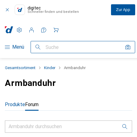
digitec
Zur App
Schneller finden und bestellen
Einstellungen
Kundenkonto
Vergleichslisten
Merklisten
Warenkorb
Navigation nach Kategorien
Menü
Suche
Gesamtsortiment
Kinder
Armbanduhr
Armbanduhr
Produkte
Forum