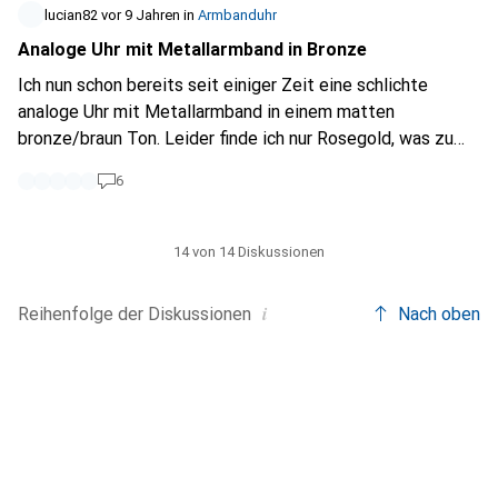
lucian82
vor 9 Jahren
in
Armbanduhr
Analoge Uhr mit Metallarmband in Bronze
Ich nun schon bereits seit einiger Zeit eine schlichte
analoge Uhr mit Metallarmband in einem matten
bronze/braun Ton. Leider finde ich nur Rosegold, was zu
hell ist, zu fancy und aus philosophischen Gründen ich kein
6
Gold trage. Es sollte sich auch um eine Uhr nur schlichte
Uhr handeln, keinen Chronographen mit tausend unnötigen
Funktionen. Vor 3 Jahren suchte ich bereits eine
14 von 14 Diskussionen
komplette schwarze Uhr, welches es nun zuhauf gibt.
Jetzt will ich aber eine braune.
i
Reihenfolge der
Diskussionen
Nach oben