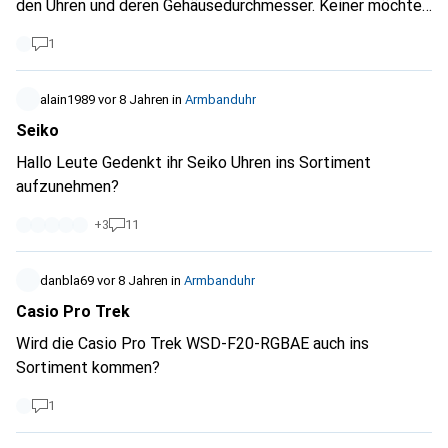
den Uhren und deren Gehäusedurchmesser. Keiner möchte
eine Uhr mit exakt 42.2mm Durchmesser kaufen, jedoch
1
sucht er (wie z.B. ich) eine Uhr, welche einen Grösseren
Durchmesser als 40mm haben. Somit währen Einstellungen
wie >40mm um einiges Sinnvoller und angenehmer für
alain1989
vor 8 Jahren
in
Armbanduhr
Kunden wie mich.
Seiko
Hallo Leute Gedenkt ihr Seiko Uhren ins Sortiment
aufzunehmen?
+
3
11
danbla69
vor 8 Jahren
in
Armbanduhr
Casio Pro Trek
Wird die Casio Pro Trek WSD-F20-RGBAE auch ins
Sortiment kommen?
1