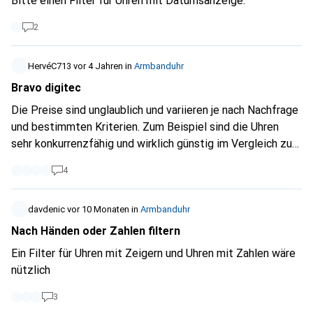
Bitte einen Filter für Uhren mit Datumsanzeige.
2
HervéC713
vor 4 Jahren
in
Armbanduhr
Bravo digitec
Die Preise sind unglaublich und variieren je nach Nachfrage
und bestimmten Kriterien. Zum Beispiel sind die Uhren
sehr konkurrenzfähig und wirklich günstig im Vergleich zu
den Marktpreisen und den Preisen der Konkurrenz.
4
Außerdem schwanken die Preise regelmäßig, was es
ermöglicht, eine Uhr zum besten Preis zu bekommen und
was gut ist, Digitec zeigt immer die Preise der Konkurrenz
davdenic
vor 10 Monaten
in
Armbanduhr
an und erlaubt sich sogar, den besten Preis zu nennen, auch
Nach Händen oder Zahlen filtern
wenn dieser nicht von Digital kommt. Das ist ein gutes
Ein Filter für Uhren mit Zeigern und Uhren mit Zahlen wäre
Beispiel für diese Politik des besten Preises. Ich sammle
nützlich
Uhren, bevor ich auf eine spezielle Website ging, aber ich
zahlte ziemlich viel für meine Uhren. Eines Tages
3
entdeckte ich Digitec und Galaxus und seitdem kaufe ich