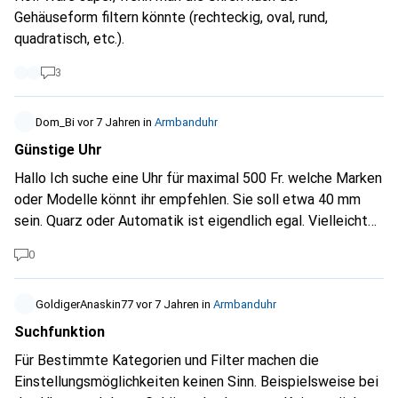
Gehäuseform filtern könnte (rechteckig, oval, rund,
quadratisch, etc.).
3
Dom_Bi
vor 7 Jahren
in
Armbanduhr
Günstige Uhr
Hallo Ich suche eine Uhr für maximal 500 Fr. welche Marken
oder Modelle könnt ihr empfehlen. Sie soll etwa 40 mm
sein. Quarz oder Automatik ist eigendlich egal. Vielleicht
könnt ihr mir ja helfen. Habe bis jetzt ein paar Tissot und
0
Zeno Watches im Auge.... LG
GoldigerAnaskin77
vor 7 Jahren
in
Armbanduhr
Suchfunktion
Für Bestimmte Kategorien und Filter machen die
Einstellungsmöglichkeiten keinen Sinn. Beispielsweise bei