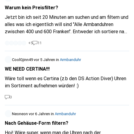
samt nur Mineralglas verwenden. Thx Christian
Warum kein Preisfilter?
Jetzt bin ich seit 20 Minuten am suchen und am filtern und
alles was ich eigentlich will sind "Alle Armbanduhren
zwischen 400 und 600 Franken". Entweder ich sortiere nach
"Teuerste" und scrolle ewig zurück oder nach "Günstigste"
+
5
11
und scrolle ewig nach vorne. Ich lobe Galaxus grundsätzlich
bei all meinen Freunden aber jetzt bin ich tatsächlich
gerade sehr frustriert. Warum ist so ein simples Feature
CoolGjinn49
vor 5 Jahren
in
Armbanduhr
bei tausenden Objekten (in diesem Fall Armbanduhren)
WE NEED CERTINA!!!
nicht implementiert?
Wäre toll wenn es Certina (z.b den DS Action Diver) Uhren
im Sortiment aufnehmen würden! :)
0
Neoneon
vor 6 Jahren
in
Armbanduhr
Nach Gehäuse-Form filtern?
Hoi! Wäre super, wenn man die Uhren nach der